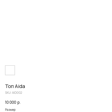
Топ Aida
SKU:
AID002
10 000
р.
Размер