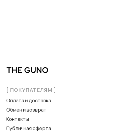
Верхняя одежда
Аксессуары
г. Москва, Малая Никитская,
дом 4 стр.1, подъезд 1.
theguno@yahoo.com
+7 916 182 28 30
2024 © Все права защищены
Политика конфиденциальности
Дизайн сайта: artandkate