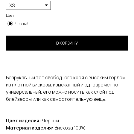
Цвет
Черный
В КОРЗИНУ
Безрукавный топ свободного кроя с высоким горлом
[ ПОКУПАТЕЛЯМ ]
из плотной вискозы, изысканный и одновременно
Оплата и доставка
универсальный, его можно носить как слой под
Обмен и возврат
блейзером или как самостоятельную вещь.
Контакты
Публичная оферта
Цвет изделия:
Черный
[ КАТАЛОГ ]
Материал изделия:
Вискоза 100%
Одежда