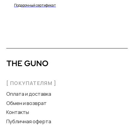
Подарочный сертификат
[ ПОКУПАТЕЛЯМ ]
Оплата и доставка
Обмен и возврат
Контакты
Публичная оферта
[ КАТАЛОГ ]
Одежда
Верхняя одежда
Аксессуары
г. Москва, Малая Никитская,
дом 4 стр.1, подъезд 1.
theguno@yahoo.com
+7 916 182 28 30