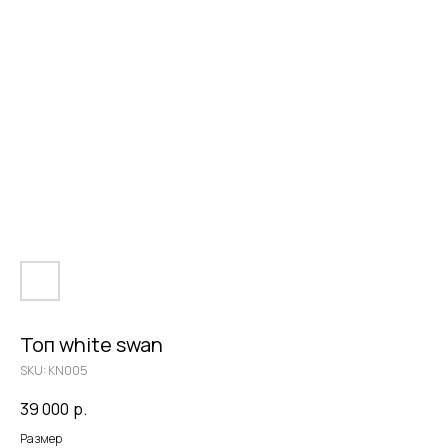
Топ white swan
SKU:
KN005
39 000
р.
Размер