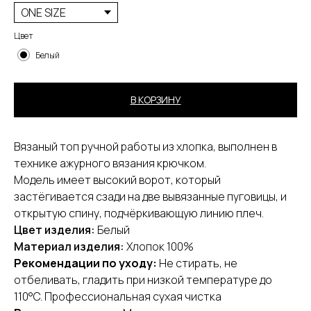
Цвет
Белый
В КОРЗИНУ
Вязаный топ ручной работы из хлопка, выполнен в
технике ажурного вязания крючком.
Модель имеет высокий ворот, который
застёгивается сзади на две вывязанные пуговицы, и
открытую спину, подчёркивающую линию плеч.
Цвет изделия:
Белый
[ ПОКУПАТЕЛЯМ ]
Материал изделия:
Хлопок 100%
Оплата и доставка
Рекомендации по уходу:
Не стирать, не
Обмен и возврат
Контакты
отбеливать, гладить при низкой температуре до
Публичная оферта
110°C. Профессиональная сухая чистка