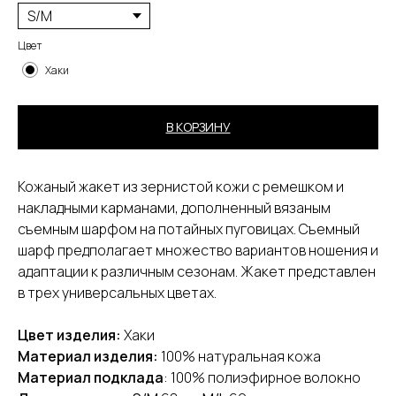
Цвет
Хаки
В КОРЗИНУ
Кожаный жакет из зернистой кожи с ремешком и
накладными карманами, дополненный вязаным
съемным шарфом на потайных пуговицах. Съемный
шарф предполагает множество вариантов ношения и
[ ПОКУПАТЕЛЯМ ]
адаптации к различным сезонам. Жакет представлен
Оплата и доставка
в трех универсальных цветах.
Обмен и возврат
Контакты
Цвет изделия:
Хаки
Публичная оферта
Материал изделия:
100% натуральная кожа
Материал подклада
: 100% полиэфирное волокно
[ КАТАЛОГ ]